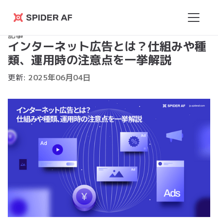
Spider
記事
AF
インターネット広告とは？仕組みや種
類、運用時の注意点を一挙解説
更新:
2025
年
06
月
04
日