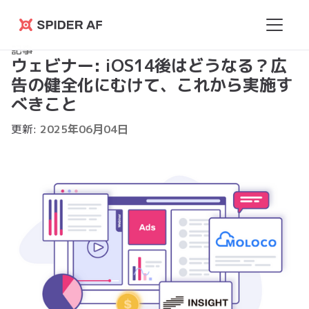
Spider
記事
AF
ウェビナー: iOS14後はどうなる？広
告の健全化にむけて、これから実施す
べきこと
更新:
2025
年
06
月
04
日