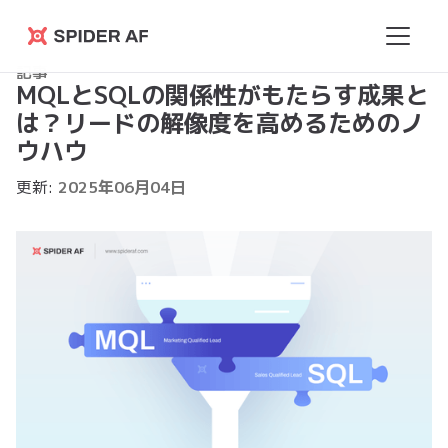
Spider
記事
AF
MQLとSQLの関係性がもたらす成果と
は？リードの解像度を高めるためのノ
ウハウ
更新:
2025
年
06
月
04
日