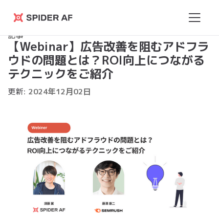
Spider
記事
AF
【Webinar】広告改善を阻むアドフラ
ウドの問題とは？ROI向上につながる
テクニックをご紹介
更新:
2024
年
12
月
02
日