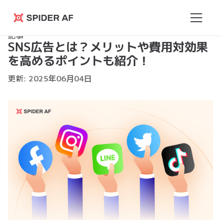
Spider
記事
AF
SNS広告とは？メリットや費用対効果
を高めるポイントも紹介！
更新:
2025
年
06
月
04
日