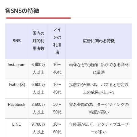
各SNSの特徴
メイ
国内の
ンの
SNS
月間利
広告に関わる特徴
利用
用者数
者
Instagram
6,600万
10〜
画像など視覚的に訴求できる商材
人以上
40代
に最適
Twitter(X)
6,600万
10〜
拡散力が強い為、バズると想定以
人以上
40代
上の成果が上がる
Facebook
2,600万
30〜
実名登録の為、ターゲティングの
人以上
50代
精度が高い
LINE
9,700万
10〜
年齢層が広く、アクティブユーザ
人以上
60代
ーが多い