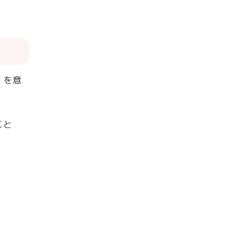
」
を意
こと
。