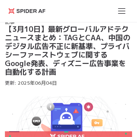
Spider
記事
AF
【3月10日】最新グローバルアドテク
ニュースまとめ：TAGとCAA、中国の
デジタル広告不正に新基準、プライバ
シーファーストウェブに関する
Google発表、 ディズニー広告事業を
自動化する計画
更新:
2025
年
06
月
04
日