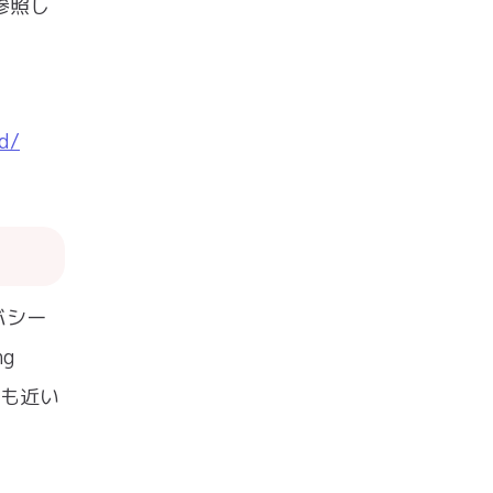
参照し
d/
バシー
g
スも近い