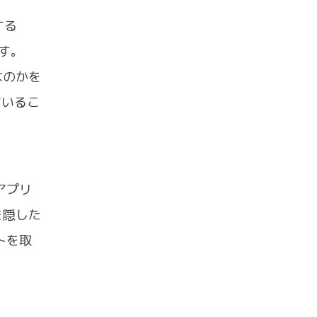
する
ます。
なのかを
ているこ
アプリ
を隠した
トを取