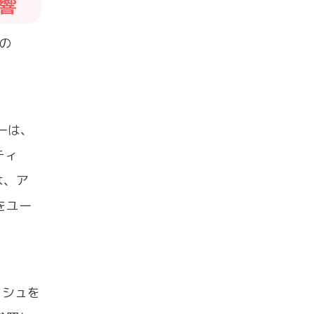
影響
）の
ーは、
ティ
は、ア
をユー
ッシュを