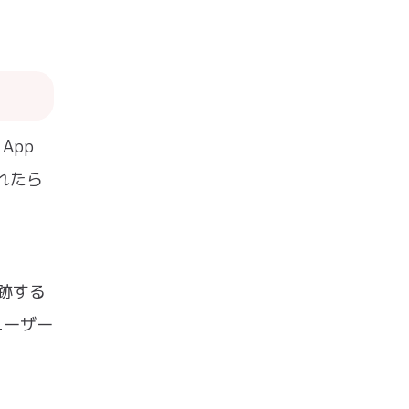
App
されたら
。
跡する
ユーザー