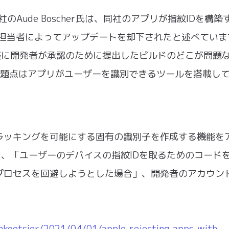
のAude Boscher氏は、同社のアプリが指紋IDを構築
の審査担当者によってアップデートを却下されたと述べてい
る際に開発者が承認のために提出したビルドのどこが問題
問題点はアプリがユーザーを識別できるツールを搭載し
ラッキングを可能にする固有の識別子を作成する機能を
eは、「ユーザーのデバイスの指紋IDを取るためのコード
プロセスを回避しようとした場合」、開発者のアカウン
nkoetsier/2021/04/01/apple-rejecting-apps-with-