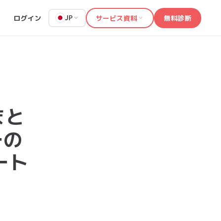
ログイン
サービス資料
無料診断
JP
まと
ーの
ート