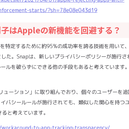
y-enforcement-starts/?sh=78e08e043d19
別子はAppleの新機能を回避する？
ーザーを特定するために約95%の成功率を誇る技術を用いて、
をテストしました。Snapは、新しいプライバシーポリシーが施行
のルールを破らずにできる他の手段もあると考えています
ソリューション」に取り組んでおり、個々のユーザーを追
プライバシールールが施行されても、類似した関心を持つ
きると考えています。
workaround-to-app-tracking-transparency/