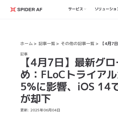
サービス
ソリューショ
Spider
AF
ホーム
記事一覧
その他の記事一覧
記事
【4月7日】最新グ
め：FLoCトライアル
5%に影響、iOS 1
が却下
更新:
2025
年
06
月
04
日