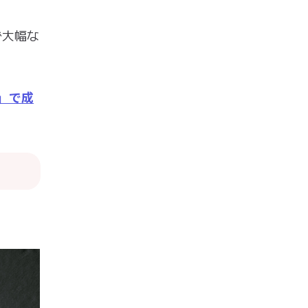
で大幅な
」で成