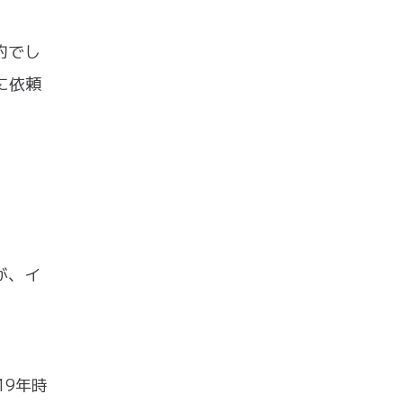
的でし
に依頼
が、イ
19年時