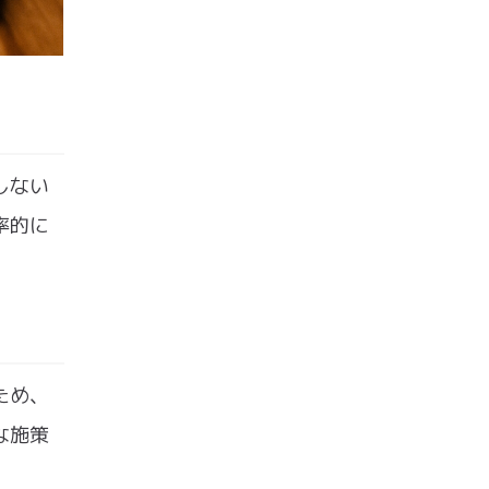
しない
率的に
ため、
な施策