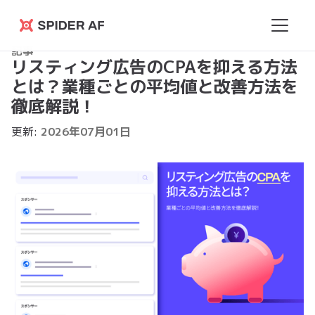
Spider
記事
AF
リスティング広告のCPAを抑える方法
とは？業種ごとの平均値と改善方法を
徹底解説！
更新:
2026
年
07
月
01
日