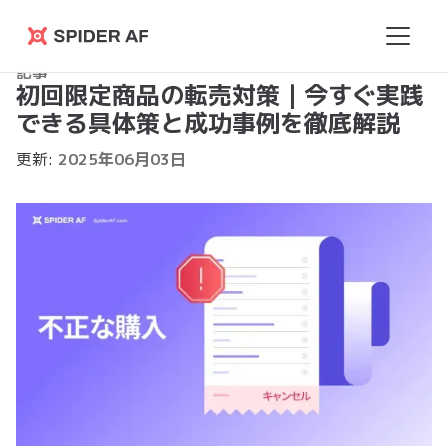
Spider
記事
AF
初回限定商品の転売対策｜今すぐ実践
できる具体策と成功事例を徹底解説
更新:
2025
年
06
月
03
日