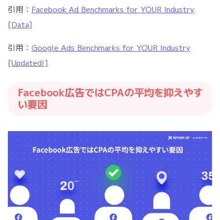
引用：
Facebook Ad Benchmarks for YOUR Industry
[Data]
引用：
Google Ads Benchmarks for YOUR Industry
[Updated!]
Facebook広告ではCPAの平均を抑えやす
い要因