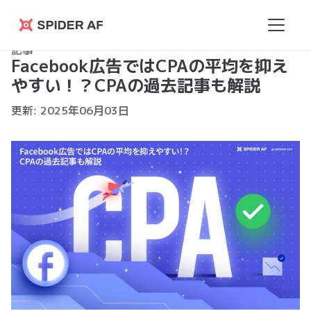
Spider
記事
AF
Facebook広告ではCPAの平均を抑え
やすい！？CPAの過去記事も解説
更新:
2025
年
06
月
03
日