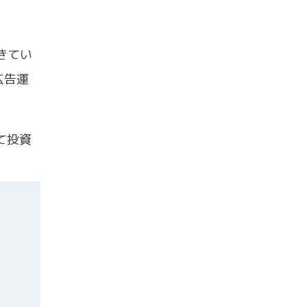
きてい
広告運
て投資