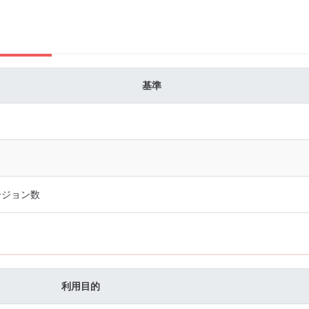
基準
ージョン数
利用目的