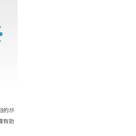
目的が
資有効