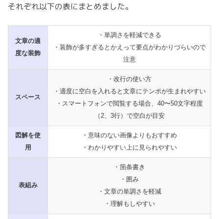
それぞれ以下の表にまとめました。
・単調さを軽減できる
文章の適
・装飾が多すぎるとかえって要点がわかりづらいので
度な装飾
注意
・改行の使い方
・適度に空白を入れると文章にテンポが生まれやすい
スペース
・スマートフォンで閲覧する場合、40〜50文字程度
（2、3行）で空白が目安
図解を使
・意味のない画像よりもおすすめ
用
・わかりやすい上に見られやすい
・箇条書き
・囲み
表組み
・文章の単調さを軽減
・理解もしやすい