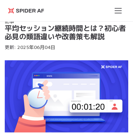
Spider
記事
AF
平均セッション継続時間とは？初心者
必見の類語違いや改善策も解説
更新:
2025
年
06
月
04
日