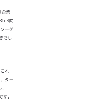
は企業
toB向
をターゲ
きでし
。これ
は、ター
し、
です。