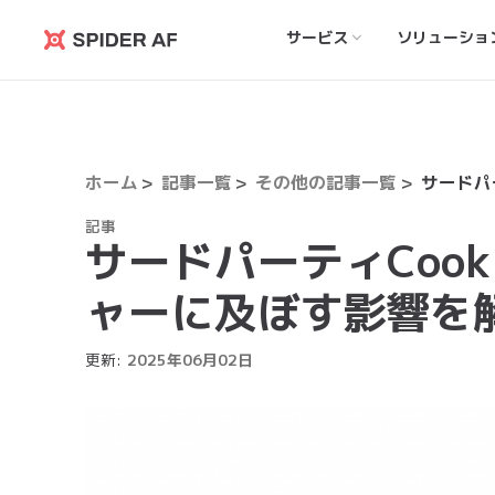
サービス
ソリューショ
Spider
AF
ホーム
記事一覧
その他の記事一覧
記事
サードパーティCoo
ャーに及ぼす影響を
更新:
2025
年
06
月
02
日