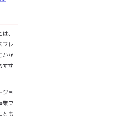
ては、
スプレ
もかか
おすす
ージョ
事業フ
ことも