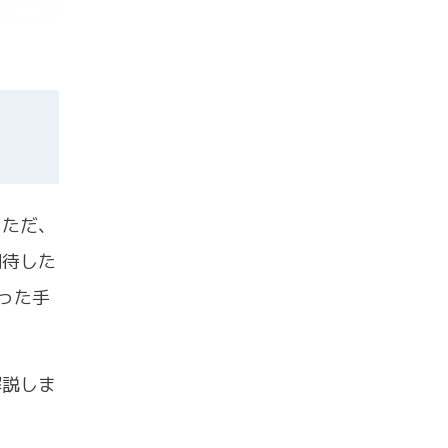
。ただ、
期待した
った手
。
解説しま