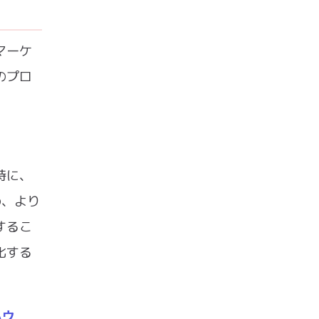
マーケ
のプロ
特に、
め、より
するこ
化する
ハウ