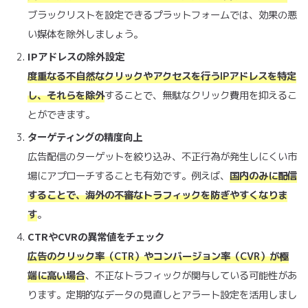
ブラックリストを設定できるプラットフォームでは、効果の悪
い媒体を除外しましょう。
IPアドレスの除外設定
度重なる不自然なクリックやアクセスを行うIPアドレスを特定
し、それらを除外
することで、無駄なクリック費用を抑えるこ
とができます。
ターゲティングの精度向上
広告配信のターゲットを絞り込み、不正行為が発生しにくい市
場にアプローチすることも有効です。例えば、
国内のみに配信
することで、海外の不審なトラフィックを防ぎやすくなりま
す
。
CTRやCVRの異常値をチェック
広告のクリック率（CTR）やコンバージョン率（CVR）が極
端に高い場合
、不正なトラフィックが関与している可能性があ
ります。定期的なデータの見直しとアラート設定を活用しまし