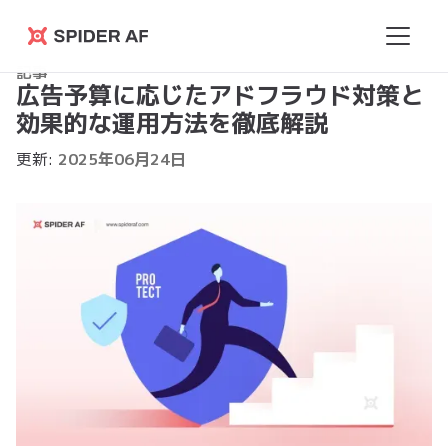
Spider
記事
AF
広告予算に応じたアドフラウド対策と
効果的な運用方法を徹底解説
更新:
2025
年
06
月
24
日