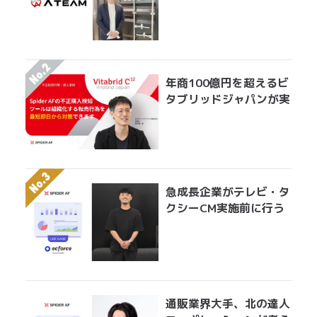
アドフラウドの実情 エ
イチームグループがエン
ジニア工数を削減して実
現した無効クリック対策
年商100億円を超えるビ
タブリッドジャパンが実
践する転売対策とは？
急成長企業がテレビ・タ
クシーCM実施前に行う
べきアドフラウド対策。
無駄になっている膨大な
広告費を最適にアロケー
ションする手法とは？
通販業界大手、北の達人