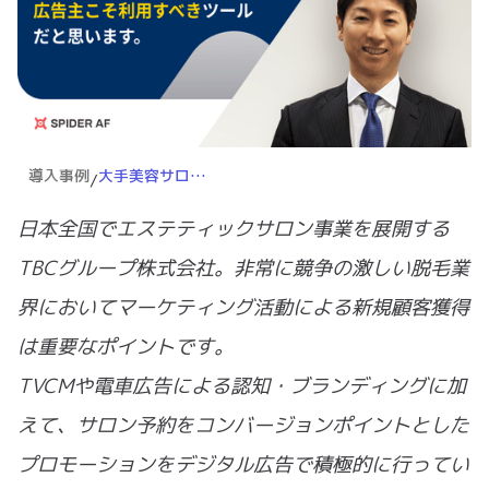
導入事例
大手美容サロン”TBC"が広告主自らアドフラウド対策を行う理由は？「手離れの良さとデータの透明性が決め手でした。 広告主こそ利用すべきツールだと思います。」
/
日本全国でエステティックサロン事業を展開する
TBCグループ株式会社。非常に競争の激しい脱毛業
界においてマーケティング活動による新規顧客獲得
は重要なポイントです。
TVCMや電車広告による認知・ブランディングに加
えて、サロン予約をコンバージョンポイントとした
プロモーションをデジタル広告で積極的に行ってい