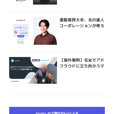
広告費を最適にアロケー
ションする手法とは？
通販業界大手、北の達人
コーポレーションが考え
る広告運用におけるアド
フラウド対策とは？
「Spider AFの導入で、
クリエイティブ効果測定
の精度が上がりました」
【海外事例】北米でアド
フラウドに立ち向かうマ
ーケティング企業の戦略
とは
Spider AFで競合やBotによる