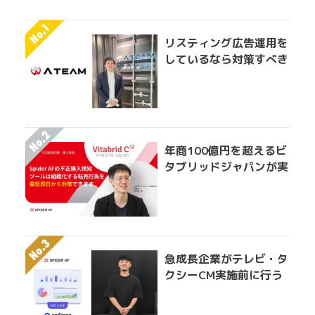
リスティング広告運用を
しているなら対策すべき
アドフラウドの実情 エ
イチームグループがエン
ジニア工数を削減して実
現した無効クリック対策
年商100億円を超えるビ
タブリッドジャパンが実
践する転売対策とは？
急成長企業がテレビ・タ
クシーCM実施前に行う
べきアドフラウド対策。
無駄になっている膨大な