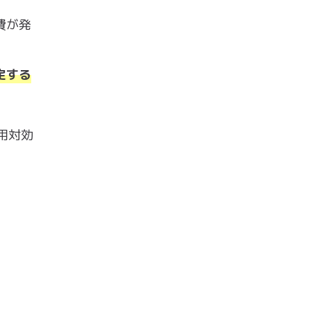
費が発
定する
用対効