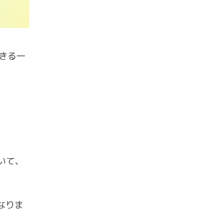
できる一
いて、
なりま