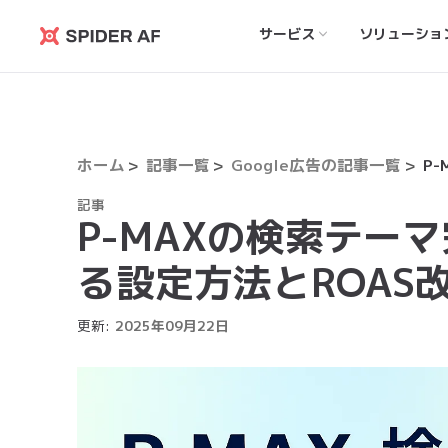
サービス
ソリューショ
Spider
AF
ホーム
記事一覧
Google広告の記事一覧
記事
P-MAXの検索テー
る設定方法とROAS
更新:
2025
年
09
月
22
日