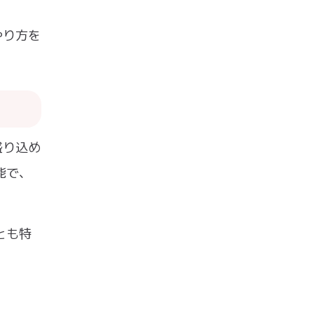
やり方を
盛り込め
能で、
とも特