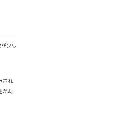
数が少な
示され
性があ