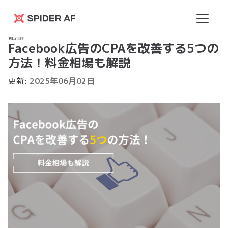
Spider
記事
AF
Facebook広告のCPAを改善する5つの
方法！料金相場も解説
更新:
2025
年
06
月
02
日