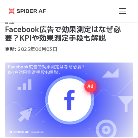
Spider
記事
AF
Facebook広告で効果測定はなぜ必
要？KPIや効果測定手段も解説
更新:
2025
年
06
月
03
日