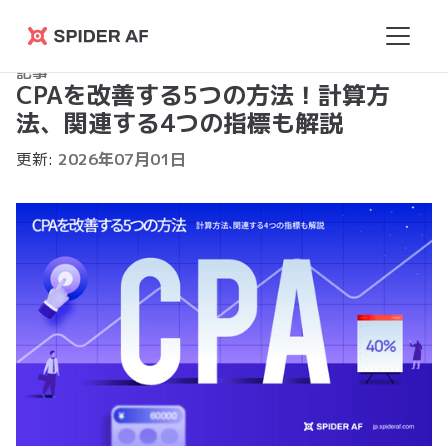
Spider
記事
AF
CPAを改善する5つの方法！計算方
法、関連する4つの指標も解説
更新:
2026
年
07
月
01
日