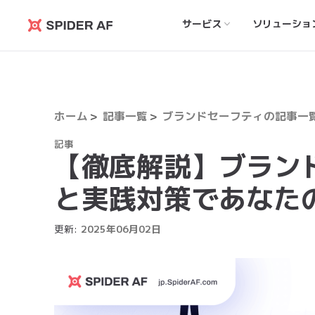
サービス
ソリューショ
Spider
AF
ホーム
記事一覧
ブランドセーフティの記事一
記事
【徹底解説】ブラン
と実践対策であなた
更新:
2025
年
06
月
02
日