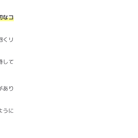
切なコ
抱くリ
持して
があり
ように