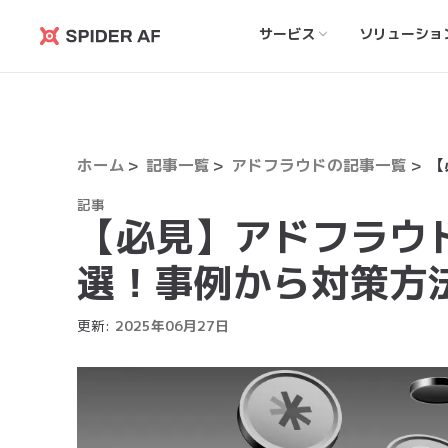
サービス
ソリューショ
Spider
AF
ホーム
記事一覧
アドフラウドの記事一覧
記事
【必見】アドフラウ
選！事例から対策方
更新:
2025
年
06
月
27
日