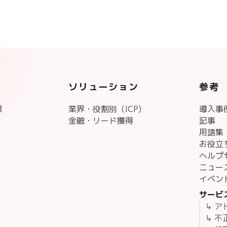
ソリューション
参考
策
業界・役割別（ICP)
導入事
金融・リード獲得
記事
用語集
お役立
ヘルプ
ニュー
イベン
サービ
↳ 
↳ 