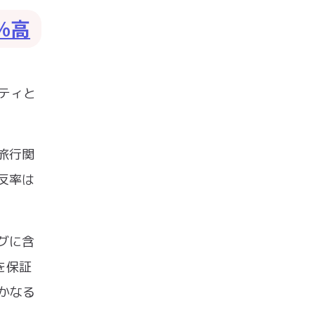
%高
フティと
旅行関
反率は
ログに含
を保証
いかなる