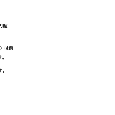
円超
ト）は前
す。
す。