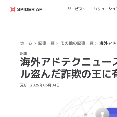
サービス
ソリューショ
Spider
AF
ホーム
記事一覧
その他の記事一覧
記事
海外アドテクニュー
ル盗んだ詐欺の王に
更新:
2025
年
06
月
04
日