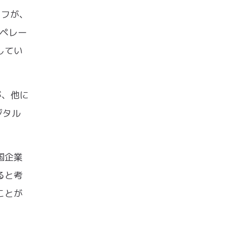
コフが、
オペレー
してい
が、他に
ジタル
国企業
ると考
ことが