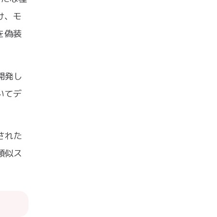
け、モ
を偽装
開発し
いてデ
された
類似ス