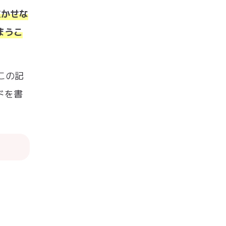
に欠かせな
まうこ
この記
ドを書