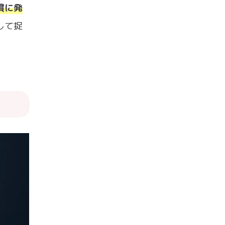
償に発
して捉