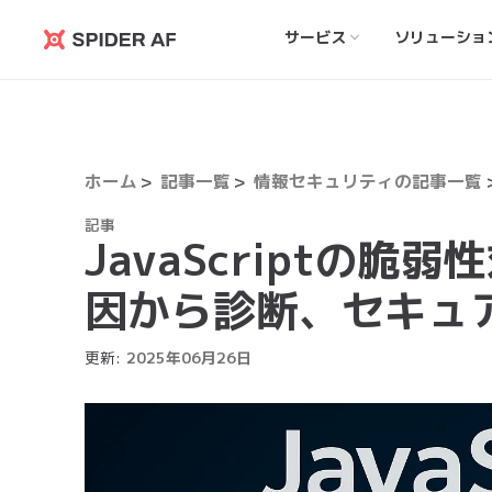
サービス
ソリューショ
Spider
AF
ホーム
記事一覧
情報セキュリティの記事一覧
記事
JavaScriptの脆
因から診断、セキュ
更新:
2025
年
06
月
26
日