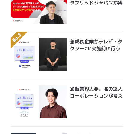
タブリッドジャパンが実
践する転売対策とは？
急成長企業がテレビ・タ
クシーCM実施前に行う
べきアドフラウド対策。
無駄になっている膨大な
広告費を最適にアロケー
ションする手法とは？
通販業界大手、北の達人
コーポレーションが考え
る広告運用におけるアド
フラウド対策とは？
「Spider AFの導入で、
クリエイティブ効果測定
の精度が上がりました」