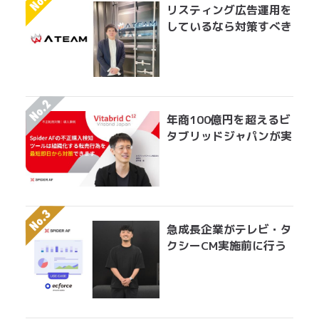
リスティング広告運用を
しているなら対策すべき
アドフラウドの実情 エ
イチームグループがエン
ジニア工数を削減して実
現した無効クリック対策
年商100億円を超えるビ
タブリッドジャパンが実
践する転売対策とは？
急成長企業がテレビ・タ
クシーCM実施前に行う
べきアドフラウド対策。
無駄になっている膨大な
広告費を最適にアロケー
ションする手法とは？