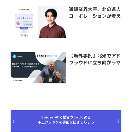
通販業界大手、北の達人
コーポレーションが考え
る広告運用におけるアド
フラウド対策とは？
「Spider AFの導入で、
クリエイティブ効果測定
の精度が上がりました」
【海外事例】北米でアド
フラウドに立ち向かうマ
ーケティング企業の戦略
とは
Spider AFで競合やBotによる
不正クリックを事前に防ぎましょう