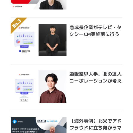
急成長企業がテレビ・タ
クシーCM実施前に行う
べきアドフラウド対策。
無駄になっている膨大な
広告費を最適にアロケー
ションする手法とは？
通販業界大手、北の達人
コーポレーションが考え
る広告運用におけるアド
フラウド対策とは？
「Spider AFの導入で、
クリエイティブ効果測定
の精度が上がりました」
【海外事例】北米でアド
フラウドに立ち向かうマ