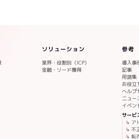
ソリューション
参考
策
業界・役割別（ICP)
導入事
金融・リード獲得
記事
用語集
お役立
ヘルプ
ニュー
イベン
サービ
↳ 
↳ 
↳ 転