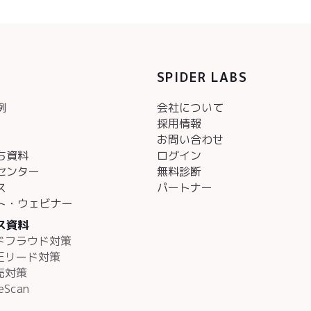
SPIDER LABS
例
会社について
採用情報
お問い合わせ
ち資料
ログイン
センター
無料診断
ス
パートナー
ト・ウェビナー
ス資料
アドフラウド対策
不正リード対策
売対策
eScan