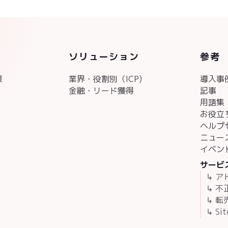
ソリューション
参考
策
業界・役割別（ICP)
導入事
金融・リード獲得
記事
用語集
お役立
ヘルプ
ニュー
イベン
サービ
↳ 
↳ 
↳ 転
↳ Sit