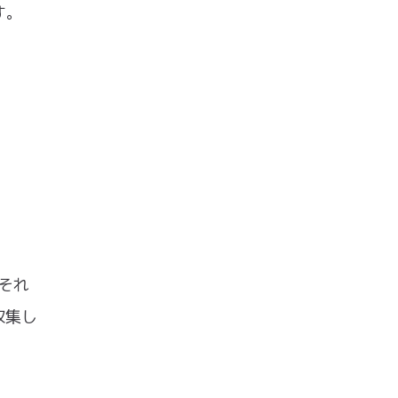
す。
それ
収集し