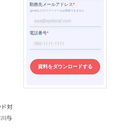
ウド対
早川与