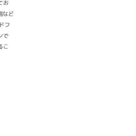
てお
信など
ドフ
ンで
るこ