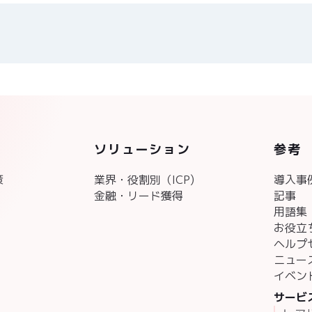
ソリューション
参考
策
業界・役割別（ICP)
導入事
金融・リード獲得
記事
用語集
お役立
ヘルプ
ニュー
イベン
サービ