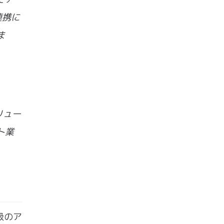
連携に
ま
リュー
ト業
級のア