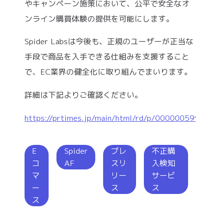
やキャンペーン施策において、公平で安全なオ
ンライン購買体験の提供を可能にします。
Spider Labsは今後も、正規のユーザーが正当な
手段で商品を入手できる仕組みを支援すること
で、EC業界の健全化に取り組んでまいります。
詳細は下記よりご確認ください。
https://prtimes.jp/main/html/rd/p/000000599.000
E
Spider
プレ
不正購
コ
AF
スリ
入検知
マ
リー
サービ
ー
ス
ス
ス