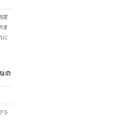
判定
めま
れに
なの
ブラ