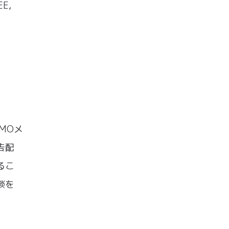
EE,
MOメ
告配
るこ
談を