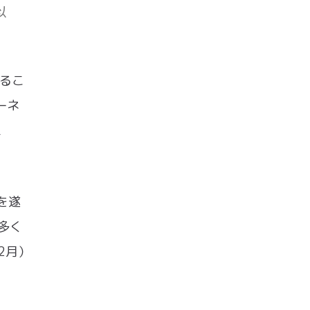
以
するこ
ーネ
L
を遂
多く
2月）