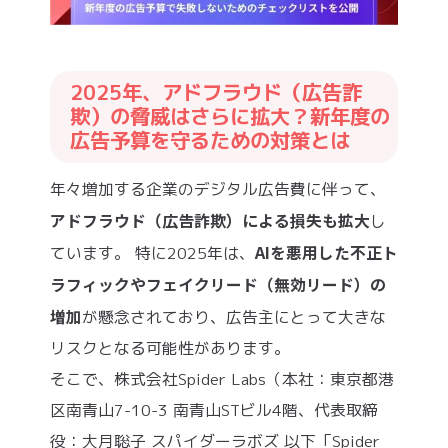
2025年、アドフラウド（広告詐
欺）の脅威はさらに拡大？新年度の
広告予算を守るための対策とは
年々増加する企業のデジタル広告費に伴って、
アドフラウド（広告詐欺）による損失も拡大
し
AIを悪用した不正ト
ています。 特に2025年は、
ラフィックやフェイクリード（無効リード）の
増加
が懸念されており、広告主にとって大きな
リスクとなる可能性があります。
そこで、株式会社Spider Labs（本社：東京都港
区南⻘山7-10-3 南⻘山STビル4階、代表取締
役：大月聡子 スパイダーラボズ 以下「Spider